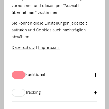
vornehmen und diesen per “Auswahl
übernehmen” zustimmen.
Sie können diese Einstellungen jederzeit
aufrufen und Cookies auch nachträglich
abwählen.
Datenschutz
|
Impressum
Umfassendes Training und Support
Wir bieten maßgeschneiderte Schulungen zur
Funktional
optimalen Nutzung unserer Lösungen an. Unser
Funktional
Customer Care Team steht auch nach dem Go-Live
mit einer etablierten Supportstruktur zur Seite.
Tracking
Tracking