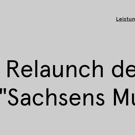
Leistu
Cookie-E
 Relaunch d
 "Sachsens M