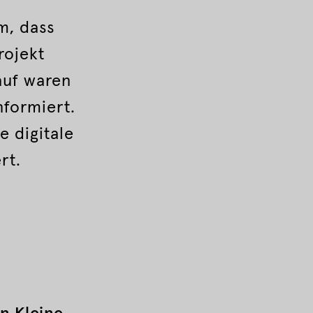
m, dass
rojekt
auf waren
nformiert.
 digitale
rt.