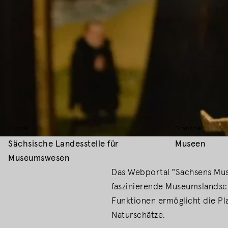
Kunde
Branche
Fakten
Sächsische Landesstelle für
Museen
Museumswesen
Das Webportal "Sachsens Mus
faszinierende Museumslandsch
Funktionen ermöglicht die Pla
Naturschätze.