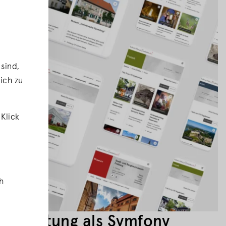
sind,
ich zu
Klick
h
erwaltung als Symfony