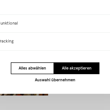
Anwendung
Alle Stammdaten zu den e
Funktional
Museumsstammdatenverwalt
Funktional
Die Stammdaten eines Mus
racking
mehr können über eine A
Tracking
ausgespielt werden. Die
Framework Symfony.
Alles abwählen
Alle akzeptieren
Auswahl übernehmen