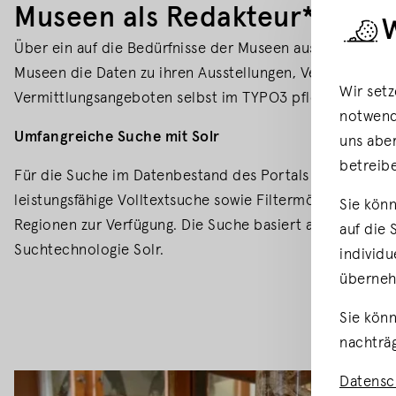
Museen als Redakteur*innen 
Über ein auf die Bedürfnisse der Museen ausgelegtes Ba
Museen die Daten zu ihren Ausstellungen, Veranstaltun
Wir setz
Vermittlungsangeboten selbst im TYPO3 pflegen.
notwendi
Umfangreiche Suche mit Solr
uns aber
betreib
Für die Suche im Datenbestand des Portals steht für B
leistungsfähige Volltextsuche sowie Filtermöglichkeiten
Sie könn
Regionen zur Verfügung. Die Suche basiert auf der leist
auf die 
Suchtechnologie Solr.
individu
überne
Sie könn
nachträg
Datensc