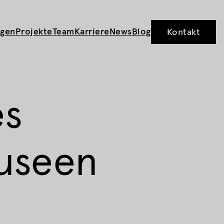
ngen
Projekte
Team
Karriere
News
Blog
Kontakt
instellungen
es
useen